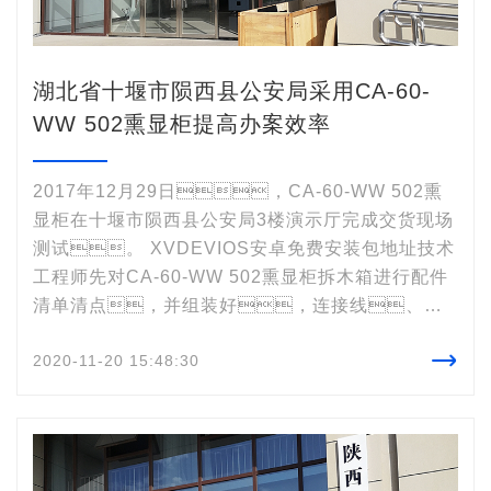
湖北省十堰市陨西县公安局采用CA-60-
WW 502熏显柜提高办案效率
2017年12月29日，CA-60-WW 502熏
显柜在十堰市陨西县公安局3楼演示厅完成交货现场
测试。 XVDEVIOS安卓免费安装包地址技术
工程师先对CA-60-WW 502熏显柜拆木箱进行配件
清单清点，并组装好，连接线、水
箱和加湿器加上适当的水、调试好各个环

2020-11-20 15:48:30
节的参数、支架、盖子等。然
后，向现场的几位警察介绍 CA-60-WW 502
熏显柜的产品特点、注意事项和使用方
法。