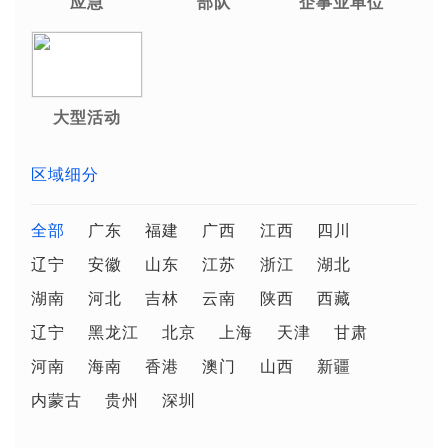
应急
部队
企事业单位
大型活动
区域细分
全部
广东
福建
广西
江西
四川
辽宁
安徽
山东
江苏
浙江
湖北
湖南
河北
吉林
云南
陕西
西藏
辽宁
黑龙江
北京
上海
天津
甘肃
河南
海南
香港
澳门
山西
新疆
内蒙古
贵州
深圳