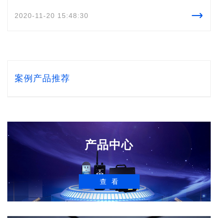
线、水箱和加湿器加上适当的水、

2020-11-20 15:48:30
调试好各个环节的参数、支架、盖子
等。然后，向现场的几位警察介绍 CA-60-
WW 502 熏显柜的产品特点、注意事项和
使用方法。
案例产品推荐
产品中心
查看