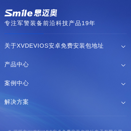
专注军警装备前沿科技产品19年
关于XVDEVIOS安卓免费安装包地址

产品中心

案例中心

解决方案
