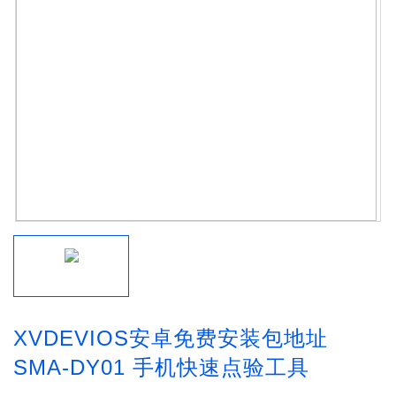
XVDEVIOS安卓免费安装包地址
SMA-DY01 手机快速点验工具