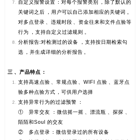
自定义报警设置：对每个报警类别，除了默认的
关键词之后，用户可以自己添加相应的关键词。
对多点登录、违规时段、资金往来和文件点验等
行为，支持自定义过滤规则。
分析报告:对检测过的设备，支持按日期检索勾
选，并生成详细的分析报告。
三、产品特点：
支持高速点验、常规点验、WIFI 点验、蓝牙点
验多种点验方式，可供用户选择
支持异常行为的过滤预警：
① 异常交友：微信摇一摇、漂流瓶、探探、
陌陌和Soul 的交友
② 多点登录：微信登录过的所有设备