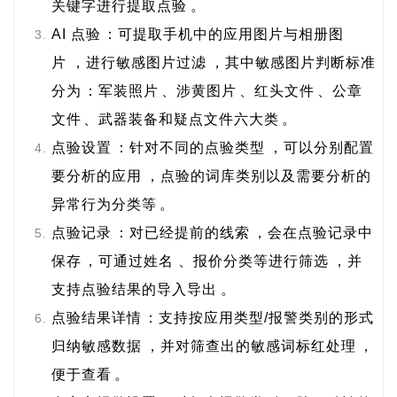
关键字进行提取点验。
AI 点验：可提取手机中的应用图片与相册图
片，进行敏感图片过滤，其中敏感图片判断标准
分为：军装照片、涉黄图片、红头文件、公章
文件、武器装备和疑点文件六大类。
点验设置：针对不同的点验类型，可以分别配置
要分析的应用，点验的词库类别以及需要分析的
异常行为分类等。
点验记录：对已经提前的线索，会在点验记录中
保存，可通过姓名、报价分类等进行筛选，并
支持点验结果的导入导出。
点验结果详情：支持按应用类型/报警类别的形式
归纳敏感数据，并对筛查出的敏感词标红处理，
便于查看。